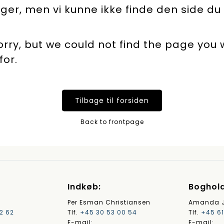
ager, men vi kunne ikke finde den side du
orry, but we could not find the page you
for.
Tilbage til forsiden
Back to frontpage
Indkøb:
Boghold
Per Esman Christiansen
Amanda J
2 62
Tlf.
+45 30 53 00 54
Tlf.
+45 61
E-mail:
E-mail: