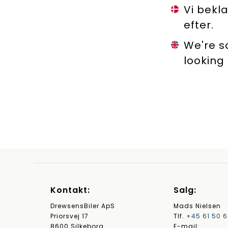
Vi bekl
efter.
We're s
looking 
Kontakt:
Salg:
DrewsensBiler ApS
Mads Nielsen
Priorsvej 17
Tlf.
+45 61 50 6
8600 Silkeborg
E-mail: