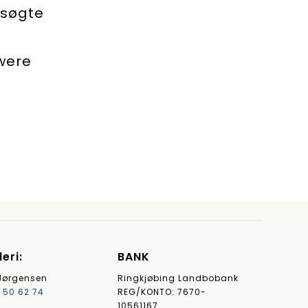
 søgte
 were
eri:
BANK
ørgensen
Ringkjøbing Landbobank
 50 62 74
REG/KONTO: 7670-
10561167