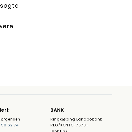
 søgte
 were
eri:
BANK
ørgensen
Ringkjøbing Landbobank
 50 62 74
REG/KONTO: 7670-
10561167