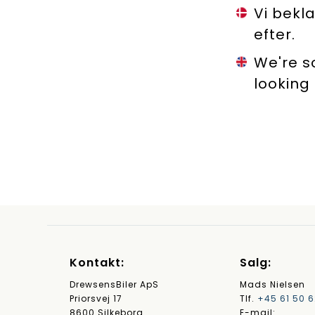
Vi bekl
efter.
We're s
looking 
Kontakt:
Salg:
DrewsensBiler ApS
Mads Nielsen
Priorsvej 17
Tlf.
+45 61 50 6
8600 Silkeborg
E-mail: