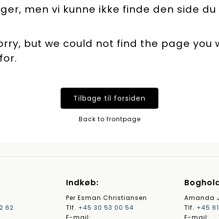
ager, men vi kunne ikke finde den side du
orry, but we could not find the page you
for.
Tilbage til forsiden
Back to frontpage
Indkøb:
Boghold
Per Esman Christiansen
Amanda J
2 62
Tlf.
+45 30 53 00 54
Tlf.
+45 61
E-mail:
E-mail: