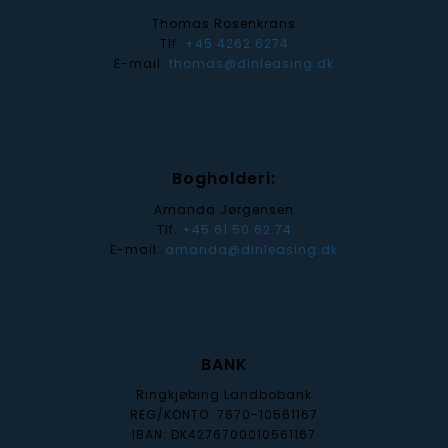
Thomas Rosenkrans
Tlf.
+45 4262 6274
E-mail:
thomas@dinleasing.dk
Bogholderi:
Amanda Jørgensen
Tlf.
+45 61 50 62 74
E-mail:
amanda@dinleasing.dk
BANK
Ringkjøbing Landbobank
REG/KONTO: 7670-10561167
IBAN: DK4276700010561167