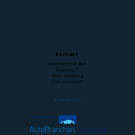
Del med dine venner
Kontakt:
DrewsensBiler ApS
Priorsvej 17
8600 Silkeborg
CVR: 44565927
Cookiepolitik