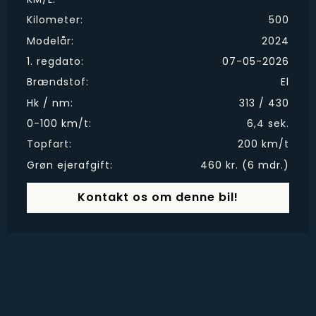
Kilometer:
500
Modelår:
2024
1. regdato:
07-05-2026
Brændstof:
El
Hk / nm:
313 / 430
0-100 km/t:
6,4 sek.
Topfart:
200 km/t
Grøn ejerafgift:
460 kr. (6 mdr.)
Kontakt os om denne bil!
Xpeng G9 Standard Range
Fremhævet udstyr: