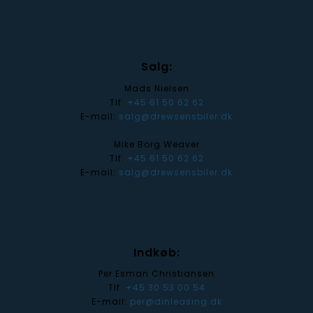
Salg:
Mads Nielsen
Tlf.
+45 61 50 62 62
E-mail:
salg@drewsensbiler.dk
Mike Borg Weaver
Tlf.
+45 61 50 62 62
E-mail:
salg@drewsensbiler.dk
Indkøb:
Per Esman Christiansen
Tlf.
+45 30 53 00 54
E-mail:
per@dinleasing.dk